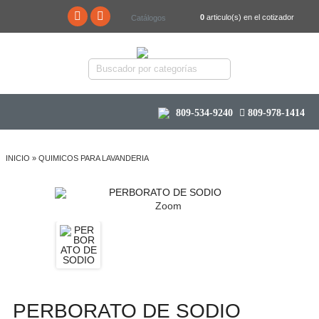
0
articulo(s) en el cotizador
Catálogos
809-534-9240
809-978-1414
INICIO
»
QUIMICOS PARA LAVANDERIA
Zoom
PERBORATO DE SODIO