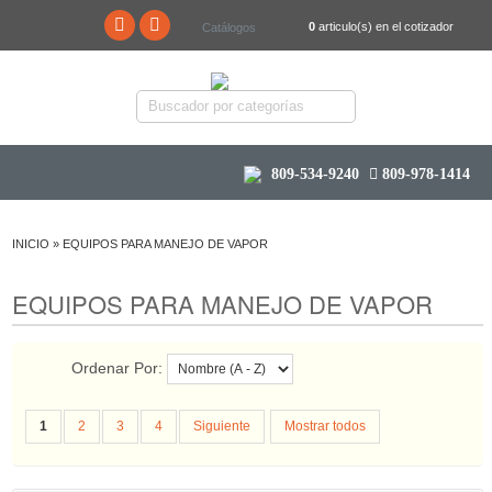
0
articulo(s) en el cotizador
Catálogos
809-534-9240
809-978-1414
INICIO
»
EQUIPOS PARA MANEJO DE VAPOR
EQUIPOS PARA MANEJO DE VAPOR
Ordenar Por:
1
2
3
4
Siguiente
Mostrar todos