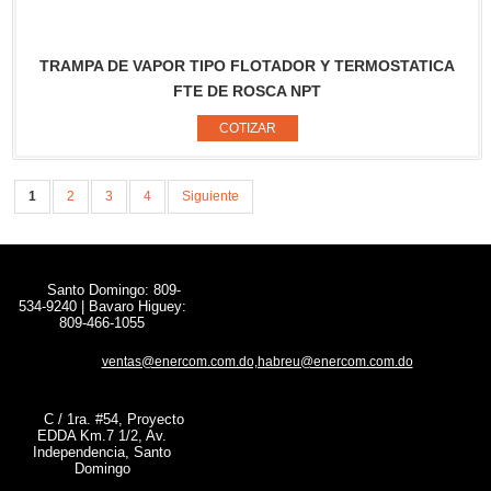
TRAMPA DE VAPOR TIPO FLOTADOR Y TERMOSTATICA
FTE DE ROSCA NPT
1
2
3
4
Siguiente
Santo Domingo: 809-
534-9240 | Bavaro Higuey:
809-466-1055
ventas@enercom.com.do,habreu@enercom.com.do
C / 1ra. #54, Proyecto
EDDA Km.7 1/2, Av.
Independencia, Santo
Domingo