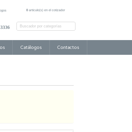
0
articulo(s) en el cotizador
logos
-3336
os
Catálogos
Contactos