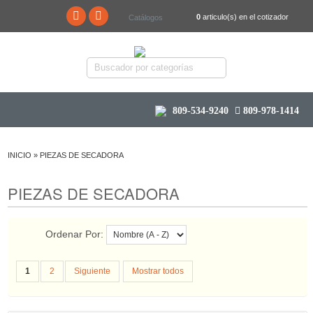
0
articulo(s) en el cotizador
Catálogos
809-534-9240
809-978-1414
INICIO
»
PIEZAS DE SECADORA
PIEZAS DE SECADORA
Ordenar Por:
1
2
Siguiente
Mostrar todos