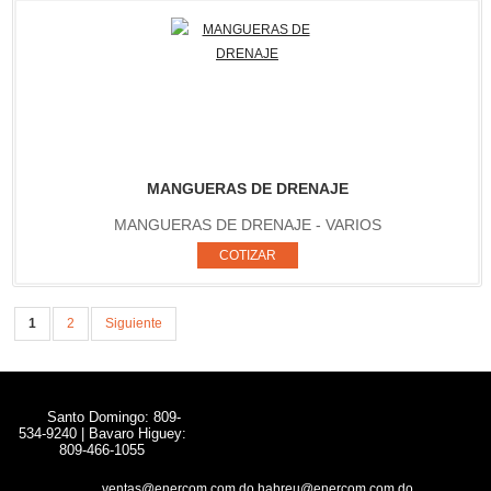
MANGUERAS DE DRENAJE
MANGUERAS DE DRENAJE - VARIOS
1
2
Siguiente
Santo Domingo: 809-
534-9240 | Bavaro Higuey:
809-466-1055
ventas@enercom.com.do,habreu@enercom.com.do