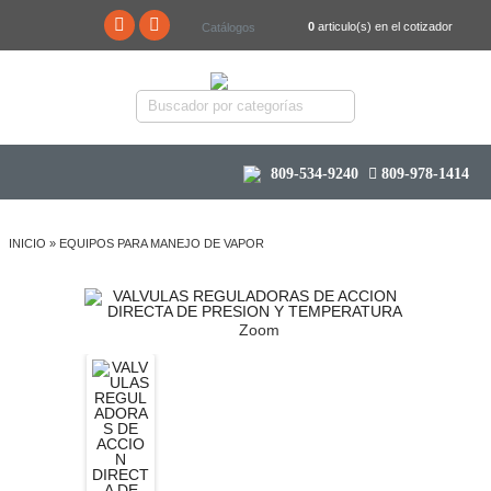
0
articulo(s) en el cotizador
Catálogos
809-534-9240
809-978-1414
INICIO
»
EQUIPOS PARA MANEJO DE VAPOR
Zoom