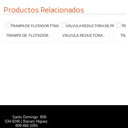
Productos Relacionados
TRAMPA DE FLOTADOR...
VÁLVULA REDUCTORA...
TRA
Santo Domingo: 809-
534-9240 | Bavaro Higuey:
809-466-1055