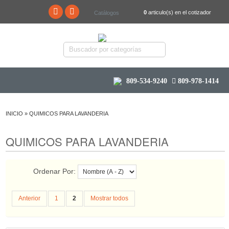
0
articulo(s) en el cotizador
Catálogos
809-534-9240
809-978-1414
INICIO
»
QUIMICOS PARA LAVANDERIA
QUIMICOS PARA LAVANDERIA
Ordenar Por:
Anterior
1
2
Mostrar todos